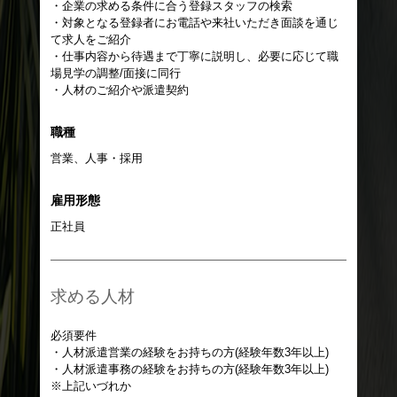
・企業の求める条件に合う登録スタッフの検索
・対象となる登録者にお電話や来社いただき面談を通じ
て求人をご紹介
・仕事内容から待遇まで丁寧に説明し、必要に応じて職
場見学の調整/面接に同行
・人材のご紹介や派遣契約
職種
営業、人事・採用
雇用形態
正社員
求める人材
必須要件
・人材派遣営業の経験をお持ちの方(経験年数3年以上)
・人材派遣事務の経験をお持ちの方(経験年数3年以上)
※上記いづれか