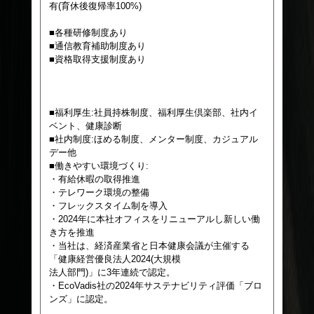
有(育休後復帰率100%)
■各種研修制度あり
■通信教育補助制度あり
■資格取得支援制度あり
■福利厚生:社員持株制度、福利厚生倶楽部、社内イ
ベント、健康診断
■社内制度:ほめる制度、メンター制度、カジュアル
デー他
■働きやすい環境づくり:
・有給休暇の取得推進
・テレワーク環境の整備
・フレックスタイム制を導入
・2024年に本社オフィスをリニューアルし新しい働
き方を推進
・当社は、経済産業省と日本健康会議が主催する
「健康経営優良法人2024(大規模
法人部門)」に3年連続で認定。
・EcoVadis社の2024年サステナビリティ評価「ブロ
ンズ」に認定。