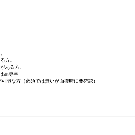
方。
いる方。
味がある方。
くは高専卒
が可能な方（必須では無いが面接時に要確認）