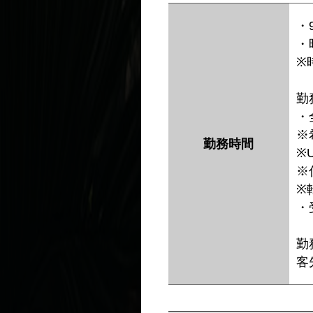
・
・
※
勤
・
※
勤務時間
※
※
※
・
勤
客