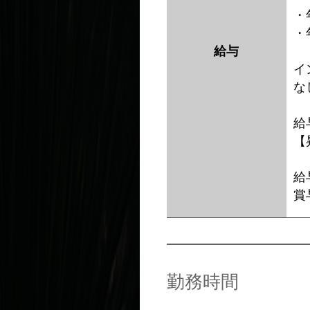
・
・
給与
イ
な
給
【
給
賞
勤務時間