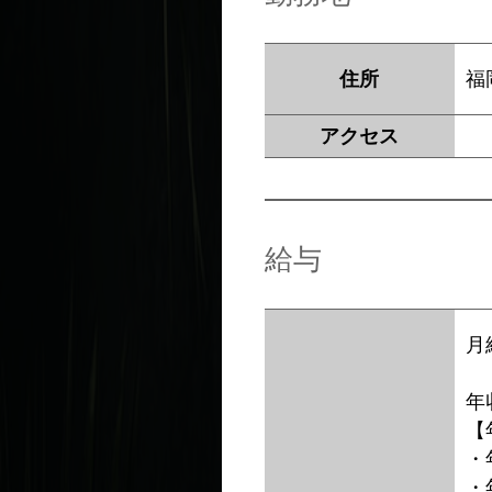
住所
福
アクセス
給与
月
年
【
・
・